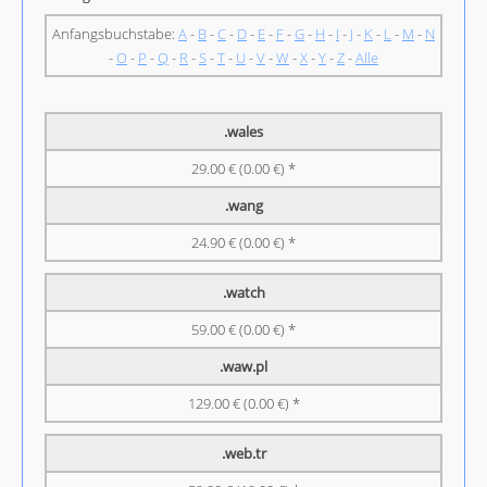
Anfangsbuchstabe:
A
-
B
-
C
-
D
-
E
-
F
-
G
-
H
-
I
-
J
-
K
-
L
-
M
-
N
-
O
-
P
-
Q
-
R
-
S
-
T
-
U
-
V
-
W
-
X
-
Y
-
Z
-
Alle
.wales
29.00 € (0.00 €) *
.wang
24.90 € (0.00 €) *
.watch
59.00 € (0.00 €) *
.waw.pl
129.00 € (0.00 €) *
.web.tr