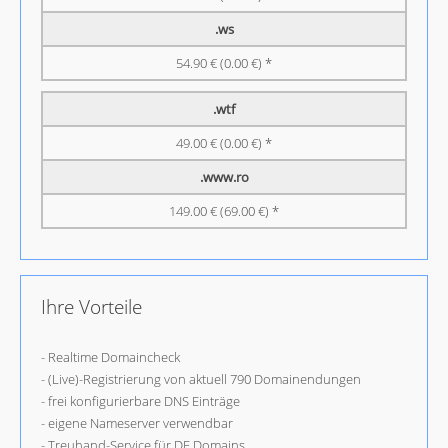
.ws
54.90 € (0.00 €) *
.wtf
49.00 € (0.00 €) *
.www.ro
149.00 € (69.00 €) *
Ihre Vorteile
- Realtime Domaincheck
- (Live)-Registrierung von aktuell 790 Domainendungen
- frei konfigurierbare DNS Einträge
- eigene Nameserver verwendbar
- Treuhand-Service für DE Domains