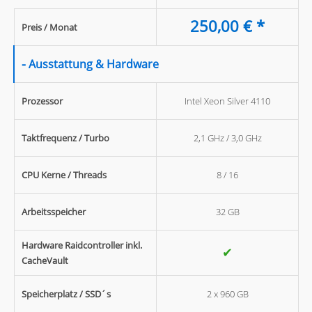
250,00 € *
Preis / Monat
-
Ausstattung & Hardware
Prozessor
Intel Xeon Silver 4110
Taktfrequenz / Turbo
2,1 GHz / 3,0 GHz
CPU Kerne / Threads
8 / 16
Arbeitsspeicher
32 GB
Hardware Raidcontroller inkl.
✔
CacheVault
Speicherplatz / SSD´s
2 x 960 GB