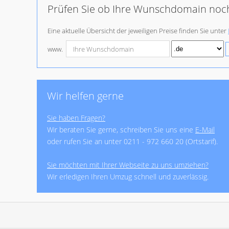
Prüfen Sie ob Ihre Wunschdomain noch 
Eine aktuelle Übersicht der jeweiligen Preise finden Sie unter
www.
Wir helfen gerne
Sie haben Fragen?
Wir beraten Sie gerne, schreiben Sie uns eine
E-Mail
oder rufen Sie an unter
0211 - 972 660 20
(Ortstarif).
Sie möchten mit Ihrer Webseite zu uns umziehen?
Wir erledigen Ihren Umzug schnell und zuverlässig.