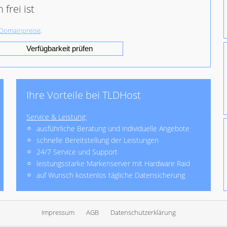
frei ist
Domainpreise
.
Verfügbarkeit prüfen
Ihre Vorteile bei TLDHost
Service & Leistung:
ausführliche Beratung und individuelle Angebote
schnelle Bereitstellung der Leistungen
24/7 Service und Support
leistungsstarke Markenserver mit Hardware Raid
auf Wunsch kostenlos tägliche Datensicherung
Impressum
AGB
Datenschutzerklärung