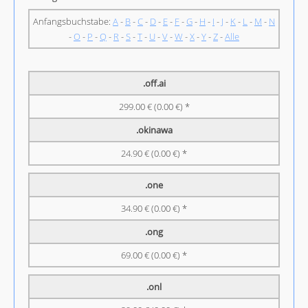
Anfangsbuchstabe:
A
-
B
-
C
-
D
-
E
-
F
-
G
-
H
-
I
-
J
-
K
-
L
-
M
-
N
-
O
-
P
-
Q
-
R
-
S
-
T
-
U
-
V
-
W
-
X
-
Y
-
Z
-
Alle
.off.ai
299.00 € (0.00 €) *
.okinawa
24.90 € (0.00 €) *
.one
34.90 € (0.00 €) *
.ong
69.00 € (0.00 €) *
.onl