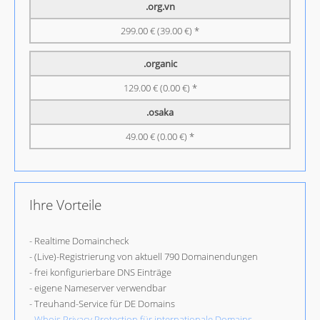
.org.vn
299.00 € (39.00 €) *
.organic
129.00 € (0.00 €) *
.osaka
49.00 € (0.00 €) *
Ihre Vorteile
- Realtime Domaincheck
- (Live)-Registrierung von aktuell 790 Domainendungen
- frei konfigurierbare DNS Einträge
- eigene Nameserver verwendbar
- Treuhand-Service für DE Domains
-
Whois Privacy Protection für internationale Domains