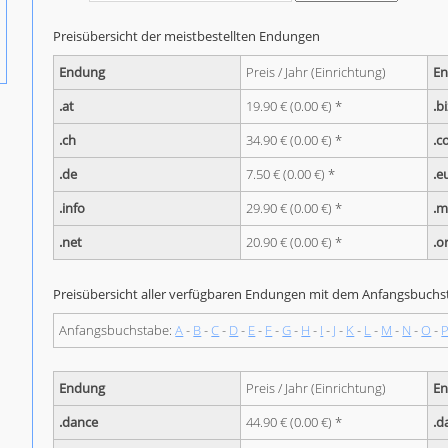
Preisübersicht der meistbestellten Endungen
Endung
Preis / Jahr (Einrichtung)
E
.at
19.90 € (0.00 €) *
.b
.ch
34.90 € (0.00 €) *
.c
.de
7.50 € (0.00 €) *
.e
.info
29.90 € (0.00 €) *
.m
.net
20.90 € (0.00 €) *
.o
Preisübersicht aller verfügbaren Endungen mit dem Anfangsbuch
Anfangsbuchstabe:
A
-
B
-
C
-
D
-
E
-
F
-
G
-
H
-
I
-
J
-
K
-
L
-
M
-
N
-
O
-
Endung
Preis / Jahr (Einrichtung)
E
.dance
44.90 € (0.00 €) *
.d