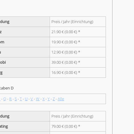
ndung
Preis / Jahr (Einrichtung)
iz
21.90 € (0.00 €) *
om
19.90 € (0.00 €) *
u
12.90 € (0.00 €) *
obi
39.00 € (0.00 €) *
rg
16.90 € (0.00 €) *
staben D
P
-
Q
-
R
-
S
-
T
-
U
-
V
-
W
-
X
-
Y
-
Z
-
Alle
ndung
Preis / Jahr (Einrichtung)
ating
79.00 € (0.00 €) *